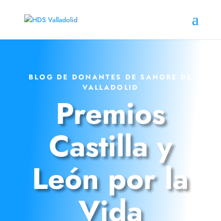
BLOG DE DONANTES DE SANGRE DE
VALLADOLID
Premios
Castilla y
León por la
Vida